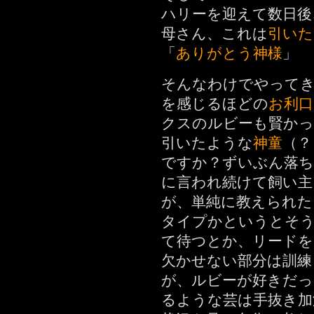
ハリーを迎えて数日後
母さん、これは
引いた
「
ありがとう神様
」
そんなわけでやって
を感じるほどの
お利口
クスのルビーも賢かっ
引いたような
神童
（？
ですか？ずいぶん落ち
に言われ続けて飼い主
が、単純に教えられた
タイプかというとそ
て待つとか、リードを
欠かせない部分は訓練
が、ルビーが好きだっ
るような芸は手抜き加