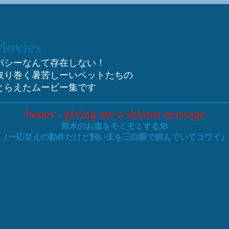
Movies
バシーなんて存在しない！
取り巻く暑苦しーいペットたちの
とらえたムービー集です
James - giving me a shiatsu massage
獸木のお腹をモミモミするJB
（一応甘えの動作だけど飼い主を三白眼で睨んでいてコワイ）