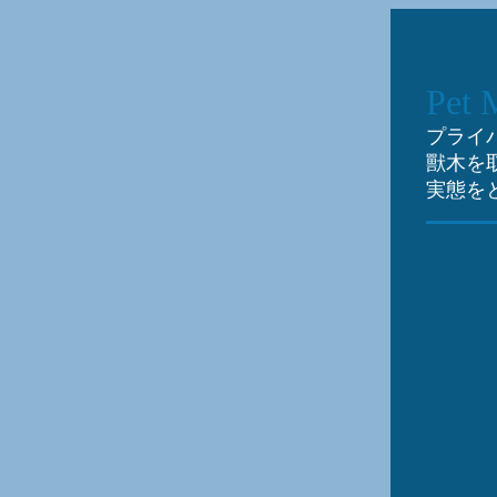
Pet 
プライ
獸木を
実態を