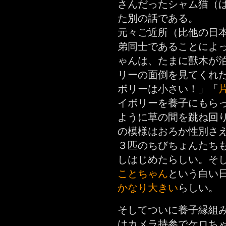
さんだったシャム猫（
た別の話である。
元々ご近所（比他の日
弟同士であることによ
ゃんは、たまに獸木が
リーの面倒を見てくれ
ボリーは小さい！」「
イボリーを養子にもら
ように草の間を跳ね回
の模様はおろか性別さ
３匹のちびちょんたち
しはじめたらしい。そ
ことちゃん
という白い
かなり大きい
らしい。
そしてついに養子縁組
はカメラ持参でケロち