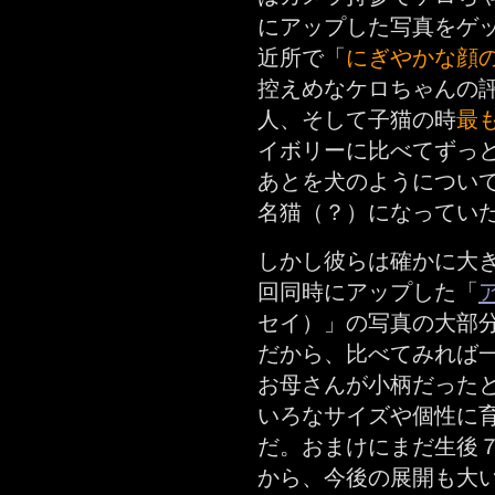
にアップした写真をゲ
近所で「
にぎやかな顔
控えめなケロちゃんの
人、そして子猫の時
最
イボリーに比べてずっ
あとを犬のようについ
名猫（？）になってい
しかし彼らは確かに大
回同時にアップした「
セイ）」の写真の大部
だから、比べてみれば
お母さんが小柄だった
いろなサイズや個性に
だ。おまけにまだ生後
から、今後の展開も大