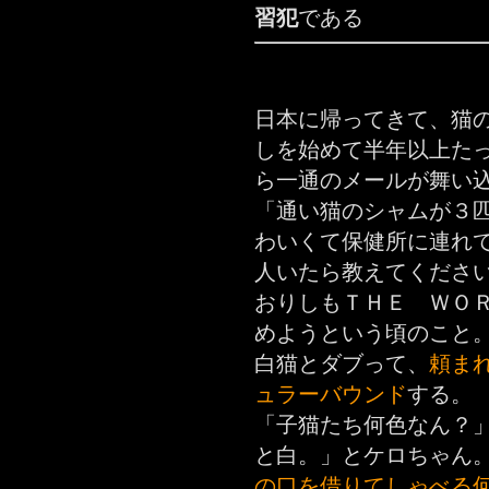
習犯
である
日本に帰ってきて、猫
しを始めて半年以上た
ら一通のメールが舞い
「通い猫のシャムが３
わいくて保健所に連れ
人いたら教えてくださ
おりしもＴＨＥ ＷＯ
めようという頃のこと
白猫とダブって、
頼ま
ュラーバウンド
する。
「子猫たち何色なん？
と白。」とケロちゃん
の口を借りてしゃべる