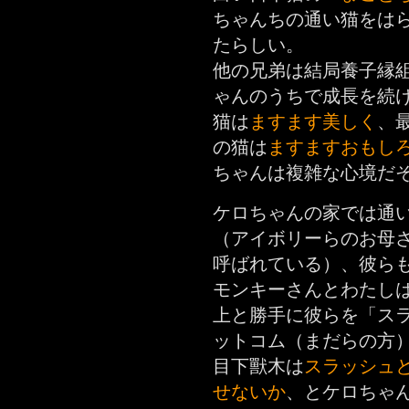
ちゃんちの通い猫をは
たらしい。
他の兄弟は結局養子縁
ゃんのうちで成長を続
猫は
ますます美しく
、
の猫は
ますますおもし
ちゃんは複雑な心境だ
ケロちゃんの家では通
（アイボリーらのお母
呼ばれている）、彼ら
モンキーさんとわたし
上と勝手に彼らを「ス
ットコム（まだらの方
目下獸木は
スラッシュ
せないか
、とケロちゃ