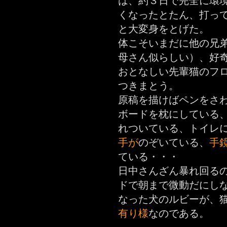
は、約３日で完全に環
くなったとたん、打っ
と大変身をとげた。
体こそいまだに他の兄
母さん似らしい）、好
おとなしい先輩猫のフ
つきまとう。
原稿を描けばペンをさ
ボードを枕にしている
れついている、トイレ
手が
のぞいている、
手
ている・・・
日中さんざん暴れ回る
ドで朝まで微動だにしな
なった犬のルビーが、
有り様
なのである。