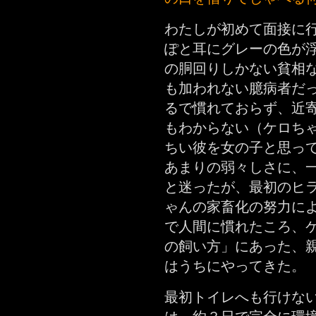
わたしが初めて面接に
ぽと耳にグレーの色が
の胴回りしかない貧相
も加われない臆病者だ
るで慣れておらず、近
もわからない（ケロち
ちい彼を女の子と思っ
あまりの弱々しさに、
と迷ったが、最初のヒ
ゃんの家畜化の努力に
で人間に慣れたころ、
の飼い方」にあった、
はうちにやってきた。
最初トイレへも行けな