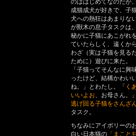
のははじめてなのだが
成猫成犬が好きで、子
犬への熱狂はあまりな
が獸木の息子タスクは
秘かに子猫にあこがれ
ていたらしく、遠くか
わざ（実は子猫を見る
ために）遊びに来た。
「子猫ってそんなに興
ったけど、結構かわい
ね。」とわたし。「
く
いいよお
、お母さん。
逃げ回る子猫をさんざ
タスク。
ちなみにアイボリーの
白い日本猫の
「まこと