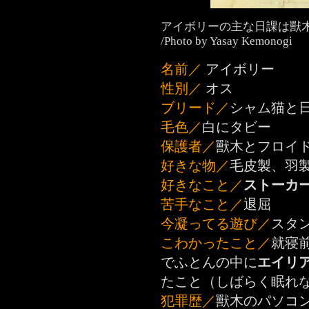
アイボリーの主な日課は獸
/Photo by Yasay Kemonogi
名前／
アイボリー
性別／
オス
ブリード／
シャム猫と
毛色／
白にタビー
保護者／
獸木とフロイ
好きな物／
毛皮製、羽
好きなこと／
ストーカ
苦手なこと／
退屈
今凝ってる遊び／
スタ
こわかったこと／
就寝
でふとんの中に
エイリ
たこと（しばらく眠れ
犯罪歴／
獸木のパソコ