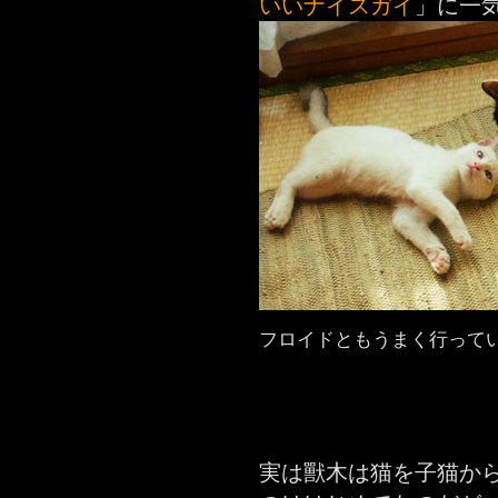
いいナイスガイ
」に一
フロイドともうまく行っている/Phot
実は獸木は猫を子猫か