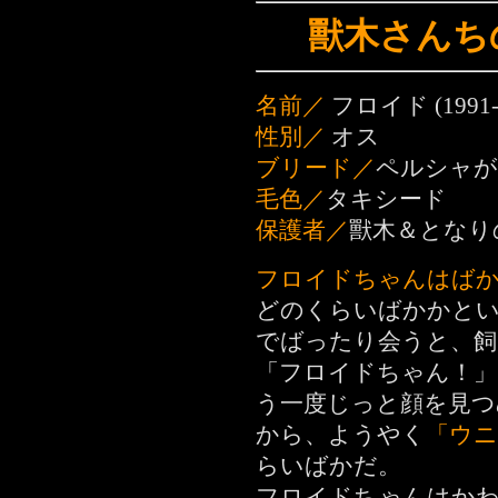
獸木さんち
名前／
フロイド (1991-
性別／
オス
ブリード／
ペルシャが
毛色／
タキシード
保護者／
獸木＆となり
フロイドちゃんはば
どのくらいばかかとい
でばったり会うと、飼
「フロイドちゃん！」
う一度じっと顔を見つ
から、ようやく
「ウ
らいばかだ。
フロイドちゃんはか