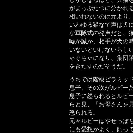
がまっぷたつに分かれ
相いれないのは元より
いわゆる猫なで声は犬
な軍隊式の発声だと、
嘘か誠か、相手が犬の
いないといけないらし
ゃぐちゃになり、集団
をきたすのだそうだ。
うちでは階級ピラミッ
息子、その次がルビー
息子に怒られるとルビ
らと見、「お母さんを
怒られる。
元々ルビーはやせっぽ
にも愛想がよく、飼っ