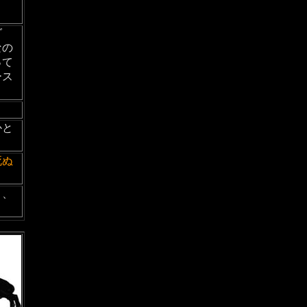
ダ
なの
って
ース
かと
死ぬ
ト、