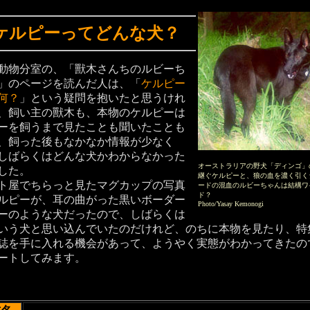
ケルピーってどんな犬？
動物分室の、「獸木さんちのルビーち
」のページを読んだ人は、「
ケルピー
何？
」という疑問を抱いたと思うけれ
、飼い主の獸木も、本物のケルピーは
ーを飼うまで見たことも聞いたことも
、飼った後もなかなか情報が少なく
しばらくはどんな犬かわからなかった
オーストラリアの野犬「ディンゴ」
した。
継ぐケルピーと、狼の血を濃く引く
ト屋でちらっと見たマグカップの写真
ードの混血のルビーちゃんは結構ワ
ド？
ルピーが、耳の曲がった黒いボーダー
Photo/Yasay Kemonogi
ーのような犬だったので、しばらくは
いう犬と思い込んでいたのだけれど、のちに本物を見たり、特
誌を手に入れる機会があって、ようやく実態がわかってきたの
ートしてみます。