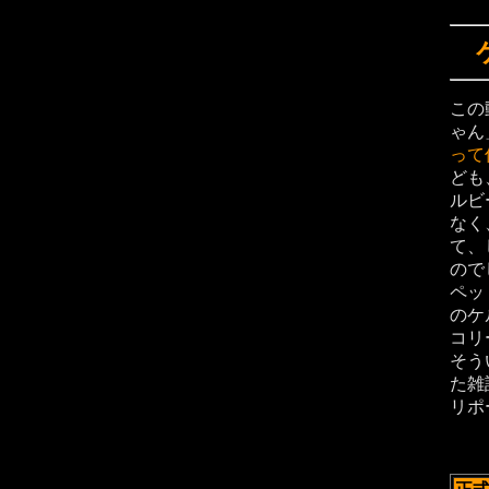
この
ゃん
って
ども
ルビ
なく
て、
ので
ペッ
のケ
コリ
そう
た雑
リポ