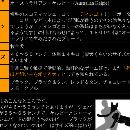
式名
オーストラリアン・ケルピー（Australian Kelpie）
短毛のスコティッシュ・コリー、
ディンゴ
（！）、ボー
ー・コリーなど（本によって記載が違うのでその他色々
ーツ
でしょうが、ディンゴとコリーの系統はまちがいなく入
るようです）の掛け合わせによって、１８００年代にオ
トラリアで生みだされたブリード。
途
牧羊犬
４６〜５０センチ、体重１４キロ（柴犬くらいのサイズ
イズ
思います）
非常に賢く敏捷で活動的。熱狂的なゲーム好き、また
「
質
ほど飼い主を愛する犬」
としても知られている。
ブラック、ブラック＆タン、レッド＆タン、チョコレー
色
スモークブルー
まあこんなところです。
ズが４６〜５０センチとありますが、シェパ
が５５〜６５センチで、ケルピーとジャーマ
シェパードの混血うちのルビー・ブラックが
センチなので、ケルピーはサイズ的にはわり