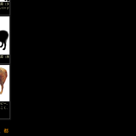
較図（タ
ェパード
較図（座
ルピー。
っこく、
、
都