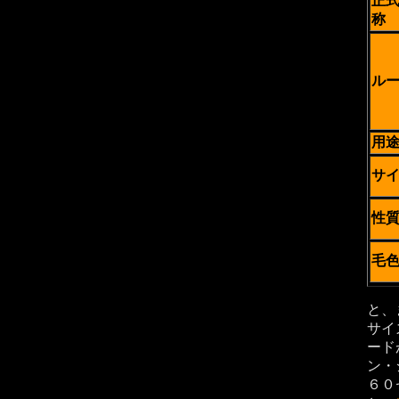
正
称
ル
用
サ
性
毛
と、
サイ
ード
ン・
６０