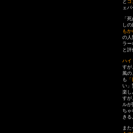
と
コ
ェパ
「死
しの
もか
の人
ラー
と評
ハイ
すが
風の
も
「
い」
楽し
すが
ルが
ちゃ
きる
また