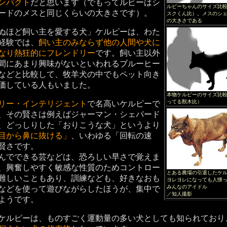
ンパクト
だと思います（でもってルビーはシ
ルビーちゃんのサイズ比
ードのメスと同じくらいの大きさです）。
スクくん比）。メスのシ
の大きさである
ぬほど飼い主を愛する犬」ケルピーは、わた
経験では、
飼い主のみならず他の人間や犬に
なり熱狂的にフレンドリー
です。飼い主以外
間にあまり興味がないといわれるブルーヒー
などと比較して、牧羊犬の中でもペット向き
価している人もいました。
本物ケルピーのサイズ比
ってる獸木比）
リー・インテリジェント
で名高いケルピーで
、その賢さは例えばジャーマン・シェパード
、どっしりした「おりこうな犬」というより
目から鼻に抜ける」
、いわゆる「回転の速
賢さです。
んでできる芸などは、恐ろしい早さで覚えま
、興奮しやすく敏感な性質のためコントロー
とある農場の引退したケ
難しいこともあり、訓練なども、好きなおも
ヨレヨレになっても人懐
みんなのアイドル
などを使って遊びながらしたほうが、集中で
／知人撮影
ようです。
ケルピーは、ものすごく運動量の多い犬としても知られており