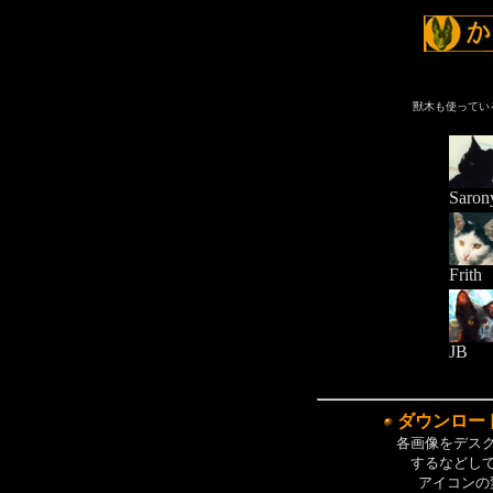
獸木も使ってい
Saron
Frith
JB
ダウンロー
各画像をデス
するなどし
アイコンの